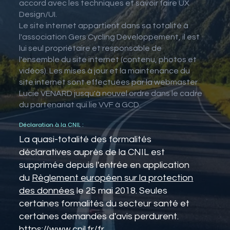
accord avec les techniques et savoir faire UX
Design/UI.
Le site internet appartient dans sa totalité à
l'association Gers Cycling Développement, il est
lui seul propriétaire et responsable de
l'ensemble du site internet (contenu, photos et
vidéos). Les mises à jour et la maintenance du
site internet sont effectuées par la webmaster
Lucie VENARD jusqu'à nouvel ordre dans le cadre
du partenariat qui lie VVF à GCD.
Déclaration à la CNIL :
La quasi-totalité des formalités
déclaratives auprès de la CNIL est
supprimée depuis l'entrée en application
du
Règlement européen sur la protection
des données
le 25 mai 2018. Seules
certaines formalités du secteur santé et
certaines demandes d'avis perdurent.
https://www.cnil.fr/fr