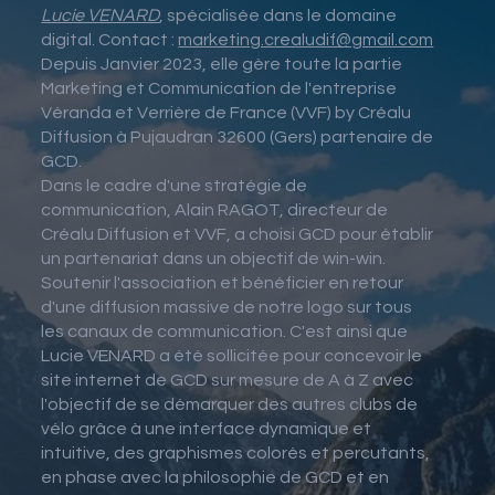
Lucie VENARD
, spécialisée dans le domaine
digital. Contact :
marketing.crealudif@gmail.com
Depuis Janvier 2023, elle gère toute la partie
Marketing et Communication de l'entreprise
Véranda et Verrière de France (VVF) by Créalu
Diffusion à Pujaudran 32600 (Gers) partenaire de
GCD.
Dans le cadre d'une stratégie de
communication, Alain RAGOT, directeur de
Créalu Diffusion et VVF, a choisi GCD pour établir
un partenariat dans un objectif de win-win.
Soutenir l'association et bénéficier en retour
d'une diffusion massive de notre logo sur tous
les canaux de communication. C'est ainsi que
Lucie VENARD a été sollicitée pour concevoir le
site internet de GCD sur mesure de A à Z avec
l'objectif de se démarquer des autres clubs de
vélo grâce à une interface dynamique et
intuitive, des graphismes colorés et percutants,
en phase avec la philosophie de GCD et en